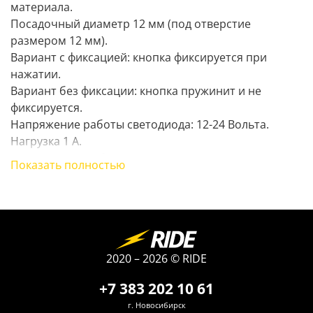
материала.
Посадочный диаметр 12 мм (под отверстие
размером 12 мм).
Вариант с фиксацией: кнопка фиксируется при
нажатии.
Вариант без фиксации: кнопка пружинит и не
фиксируется.
Напряжение работы светодиода: 12-24 Вольта.
Нагрузка 1 А.
Температура рабочая: от -30C до +80C.
Показать полностью
Сила нажатия: 2.5-3 Н.
Материал корпуса: никелированная латунь.
Материал механизма: полиамид, поликарбонат.
Материал контактов: серебряный сплав.
Степень аквазащиты: IP66.
Защита от механических воздействий IK10.
2020 – 2026 © RIDE
Время жизни светодиодного индикатора: 40000
+7 383 202 10 61
часов.
г. Новосибирск
Количество циклов нажатия: без фиксации 500 000