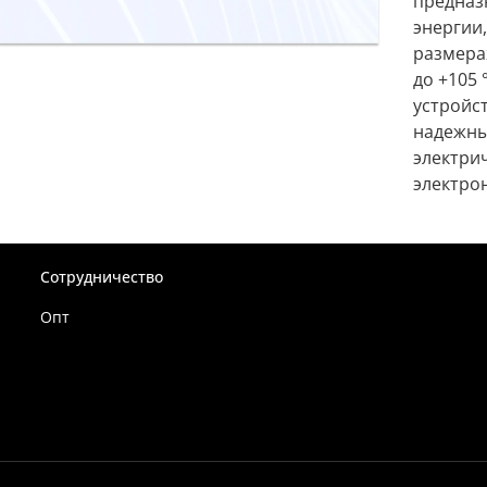
предназ
энергии
размера
до +105 
устройст
надежны
электри
электро
Сотрудничество
Опт