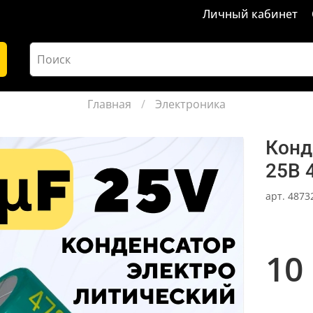
Личный кабинет
Главная
Электроника
Конд
25В 
арт.
4873
10