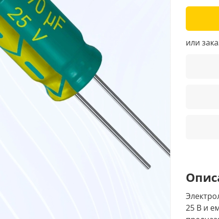
или зак
Опис
Электро
25 В и 