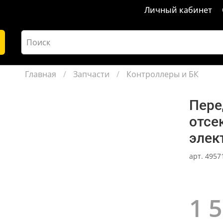
Личный кабинет
Главная
Запчасти
Контроллеры и БК
Пере
отсе
элек
арт.
4957
1 