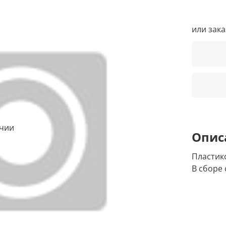
или зак
ичии
Опис
Пластик
В сборе