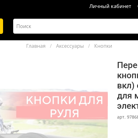
Личный кабинет
Главная
Аксессуары
Кнопки
Пере
кноп
вкл)
для 
элек
арт.
9786