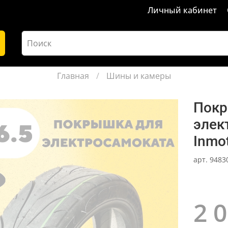
Личный кабинет
Главная
Шины и камеры
Покр
элек
Inmo
арт.
9483
2 