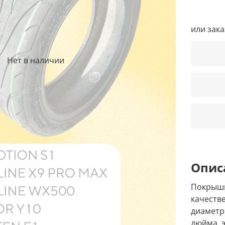
или зак
Нет в наличии
Опис
Покрышк
качеств
диаметр
дюйма, 