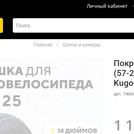
Личный кабинет
Главная
Шины и камеры
Покр
(57-
Kugoo
арт.
7460
1 