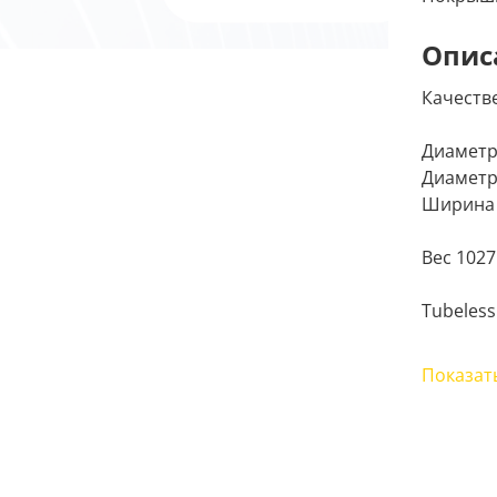
Опис
Качеств
Диаметр
Диаметр
Ширина 
Вес 1027
Tubeless
Подходи
Показат
Kug
R-b
xDe
xDe
Fur