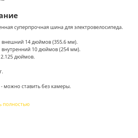
ание
енная суперпрочная шина для электровелосипеда.
 внешний 14 дюймов (355.6 мм).
 внутренний 10 дюймов (254 мм).
2.125 дюймов.
г.
 - можно ставить без камеры.
т для электровелосипедов:
ь полностью
oo V1;
ike;
vice xBicycle 14;
vice xBicycle 14 PRO;
endo E-S8;