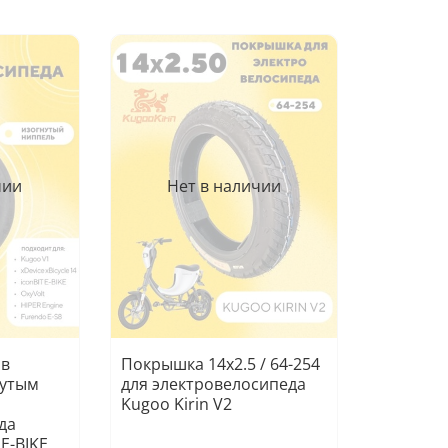
ico
ico
ico
ico
ico
Gre
HIP
чии
Нет в наличии
VOL
E-m
Oxy
Oxy
Oxy
Oxy
Elb
VOL
ов
Покрышка 14x2.5 / 64-254
нутым
для электровелосипеда
Elt
Kugoo Kirin V2
Vol
да
Air
E-BIKE,