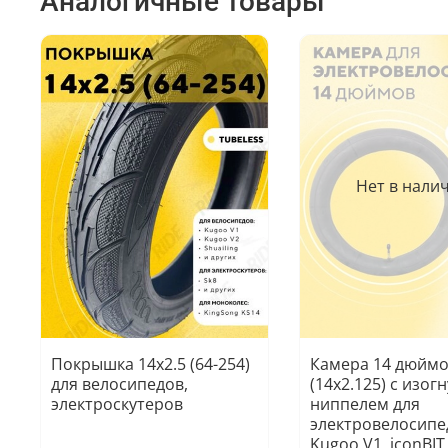
Аналогичные товары
Нет в нали
Покрышка 14x2.5 (64-254)
Камера 14 дюйм
для велосипедов,
(14x2.125) с изог
электроскутеров
ниппелем для
электровелосипе
Kugoo V1, iconBIT 