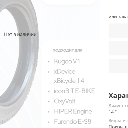
или зак
Нет в наличии
Хара
Диаметр 
14 "
Вид запч
Покрыш