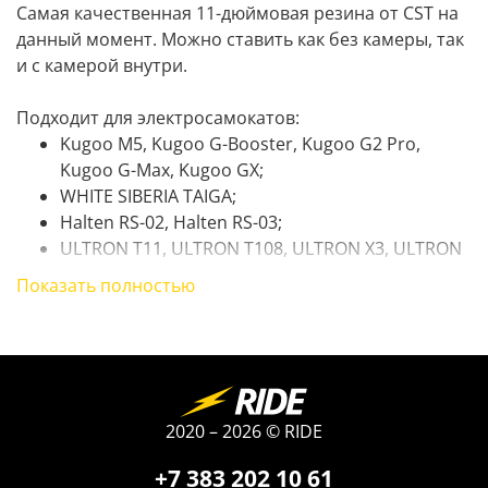
Самая качественная 11-дюймовая резина от CST на
данный момент. Можно ставить как без камеры, так
и с камерой внутри.
Подходит для электросамокатов:
Kugoo M5, Kugoo G-Booster, Kugoo G2 Pro,
Kugoo G-Max, Kugoo GX;
WHITE SIBERIA TAIGA;
Halten RS-02, Halten RS-03;
ULTRON T11, ULTRON T108, ULTRON X3, ULTRON
T128;
Показать полностью
Dualtron Thunder, Dualtron Ultra, Dualtron
Storm, Dualtron Achilleus;
Yokamura G, Yokamura ULTRA, Yokamura GS,
Yokamura Raptor;
SPeed Savage S11;
Currus R11.
2020 – 2026 © RIDE
+7 383 202 10 61