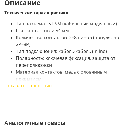
Описание
Технические характеристики
Тип разъёма: JST SM (кабельный модульный)
Шаг контактов: 2.54 мм
Количество контактов: 2–8 пинов (популярно
2P–8P)
Тип подключения: кабель-кабель (inline)
Полярность: ключевая фиксация, защита от
переполюсовки
Материал контактов: медь с оловянным
покрытием
Показать полностью
Материал корпуса: нейлон UL94V-0
(огнестойкий)
Номинальный ток: до 3 А (провод 22–24 AWG)
Номинальное напряжение: до 250 В AC/DC
Диапазон температур: –25°C…+85°C
Сопротивление контакта: ≤ 10 мΩ
Аналогичные товары
Диэлектрическая прочность: 1000 В AC (1