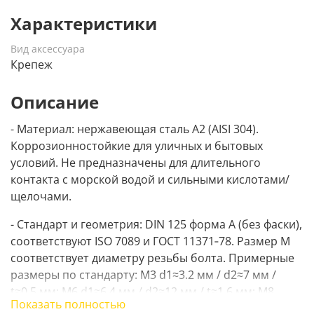
Характеристики
Вид аксессуара
Крепеж
Описание
- Материал: нержавеющая сталь A2 (AISI 304).
Коррозионностойкие для уличных и бытовых
условий. Не предназначены для длительного
контакта с морской водой и сильными кислотами/
щелочами.
- Стандарт и геометрия: DIN 125 форма A (без фаски),
соответствуют ISO 7089 и ГОСТ 11371‑78. Размер М
соответствует диаметру резьбы болта. Примерные
размеры по стандарту: М3 d1≈3.2 мм / d2≈7 мм /
t≈0.5 мм; М6 d1≈6.4 мм / d2≈12 мм / t≈1.6 мм; М8
Показать полностью
d1≈8.4 мм / d2≈16 мм / t≈1.6 мм; М10 d1≈10.5 мм /