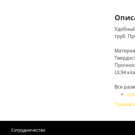
Опис
Удобный
труб. П
Материа
Твердост
Прочнос
UL94 кла
Все раз
ди
ди
Показат
ди
ди
ди
ди
Сотрудничество