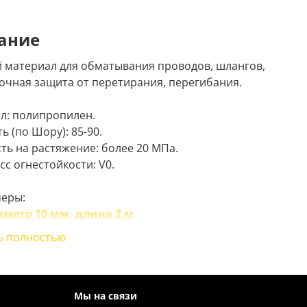
ание
 материал для обматывания проводов, шлангов,
рочная защита от перетирания, перегибания.
л: полипропилен.
ь (по Шору): 85-90.
ть на растяжение: более 20 МПа.
сс огнестойкости: V0.
меры:
аметр 10 мм, длина 2 м
аметр 10 мм, длина 5 м
ь полностью
аметр 16 мм, длина 2 м
аметр 16 мм, длина 5 м
аметр 22 мм, длина 2 м
аметр 22 мм, длина 5 м
Мы на связи