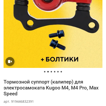
Тормозной суппорт (калипер) для
электросамоката Kugoo M4, M4 Pro, Max
Speed
арт.
919446832391