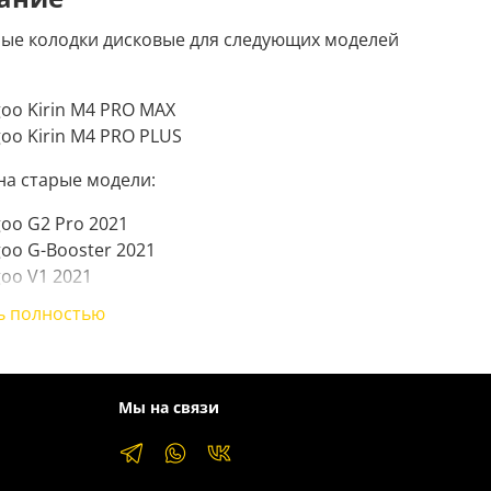
ые колодки дисковые для следующих моделей
oo Kirin M4 PRO MAX
oo Kirin M4 PRO PLUS
на старые модели:
oo G2 Pro 2021
oo G-Booster 2021
oo V1 2021
ь полностью
для TONGLI‑01, Tolids / Tolan / ToLan DB1 DB3 DB5. В
те с разжимной скобой (пружиной).
ые колодки дисковые для следующих моделей
Мы на связи
Kirin M4 PRO MAX