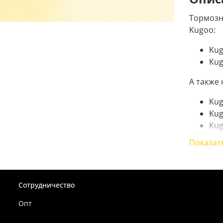
Тормозн
Kugoo:
Kug
Kug
А также 
Kug
Kug
Kug
Показат
Колодки 
комплек
Тормозн
Сотрудничество
Kugoo:
Опт
· Kugoo 