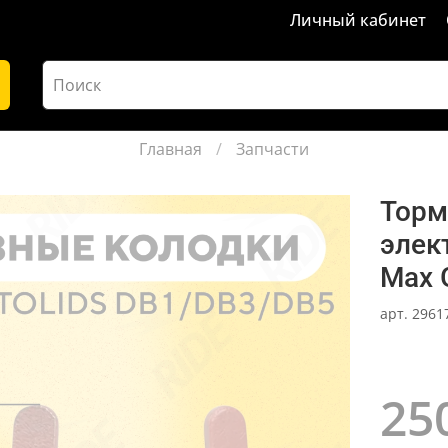
Личный кабинет
Главная
Запчасти
Торм
элек
Max 
арт.
2961
25