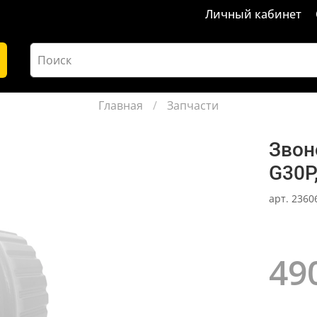
Личный кабинет
Главная
Запчасти
Звон
G30P
арт.
2360
49